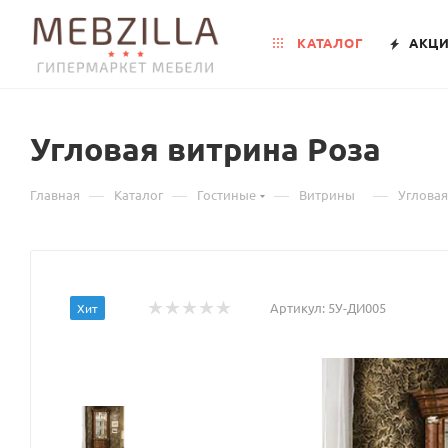
КАТАЛОГ
АКЦ
Угловая витрина Роза
—
—
—
—
Главная
Каталог
Гостиные
Витрины
Угловая
Артикул:
5У-ДИ005
Хит