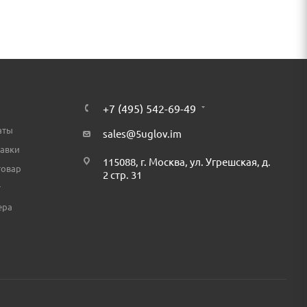
+7 (495) 542-69-49
аты
sales@5uglov.im
тавки
115088, г. Москва, ул. Угрешская, д.
товар
2 стр. 31
т
ера