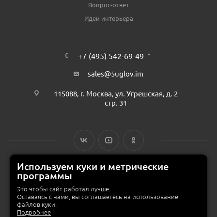
Вопрос-ответ
Идеи интерьера
+7 (495) 542-69-49
sales@5uglov.im
115088, г. Москва, ул. Угрешская, д. 2
стр. 31
Используем куки и метрические
программы
© 2015 — 2026 «MEBZILLA» (ex. 5UGLOV.IM) —
интернет-магазин
мебели в Москве
Это чтобы сайт работал лучше.
Оставаясь с нами, вы соглашаетесь на использование
файлов куки.
Подробнее