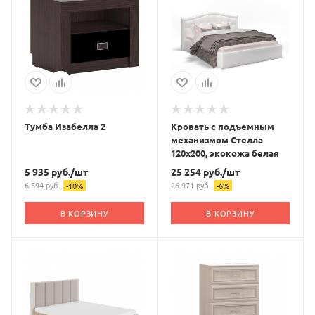
Тумба Изабелла 2
Кровать с подъемным
механизмом Стелла
120х200, экокожа белая
5 935
руб.
/шт
25 254
руб.
/шт
6 594
руб.
26 971
руб.
-
10
%
-
6
%
В КОРЗИНУ
В КОРЗИНУ