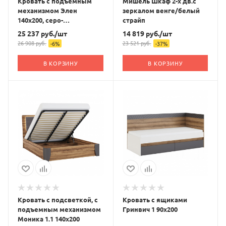
Кровать с подъемным
Мишель Шкаф 2-х дв.с
механизмом Элен
зеркалом венге/белый
140х200, серо-
страйп
фиолетовый
25 237
руб.
/шт
14 819
руб.
/шт
26 908
руб.
23 521
руб.
-
6
%
-
37
%
В КОРЗИНУ
В КОРЗИНУ
Кровать с подсветкой, с
Кровать с ящиками
подъемным механизмом
Гринвич 1 90х200
Моника 1.1 140х200