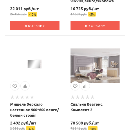
90х200, венге/экокожа
белая
22 011
руб.
/шт
16 725
руб.
/шт
24 456
руб.
17 539
руб.
-
10
%
-
5
%
В КОРЗИНУ
В КОРЗИНУ
Мишель Зеркало
Спальня Беатрис.
настенное 900*600 венге/
Комплект 2
белый страйп
2 492
руб.
/шт
70 508
руб.
/шт
3 954
руб.
78 342
руб.
-
37
%
-
10
%