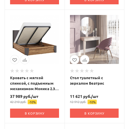
Кровать с мягкой
Стол туалетный с
спинкой, с подъемным
зеркалом Беатрис
механизмом Моника 2.3
180х200
37 989
руб.
/шт
11 621
руб.
/шт
42 210
руб.
12 912
руб.
-
10
%
-
10
%
В КОРЗИНУ
В КОРЗИНУ