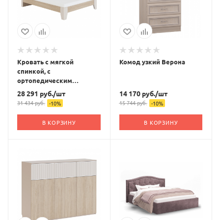
Кровать с мягкой
Комод узкий Верона
спинкой, с
ортопедическим
основанием Беатрис 2.3
28 291
руб.
/шт
14 170
руб.
/шт
180х200
31 434
руб.
15 744
руб.
-
10
%
-
10
%
В КОРЗИНУ
В КОРЗИНУ