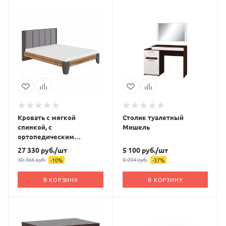
Кровать с мягкой
Столик туалетный
спинкой, с
Мишель
ортопедическим
основанием Моника 2.2
27 330
руб.
/шт
5 100
руб.
/шт
160х200
30 366
руб.
8 094
руб.
-
10
%
-
37
%
В КОРЗИНУ
В КОРЗИНУ