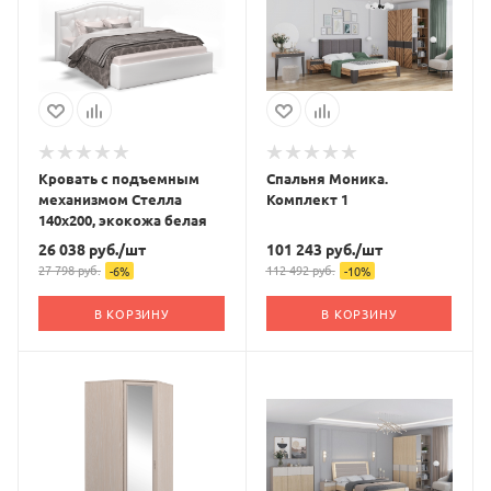
Кровать с подъемным
Спальня Моника.
механизмом Стелла
Комплект 1
140х200, экокожа белая
26 038
руб.
/шт
101 243
руб.
/шт
27 798
руб.
112 492
руб.
-
6
%
-
10
%
В КОРЗИНУ
В КОРЗИНУ