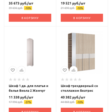
35 673
руб.
/шт
19 521
руб.
/шт
39 636
руб.
21 690
руб.
-
10
%
-
10
%
В КОРЗИНУ
В КОРЗИНУ
Шкаф 1 дв. для платья и
Шкаф трехдверный со
белья Виола 2 Жемчуг
стеллажом Беатрис
11 338
руб.
/шт
40 382
руб.
/шт
17 996
руб.
44 868
руб.
-
37
%
-
10
%
В КОРЗИНУ
В КОРЗИНУ