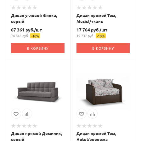
Диван угловой Финка,
Диван прямой Том,
серый
Musicl/ткань
67 361
руб.
/шт
17 764
руб.
/шт
74 845
руб.
19 737
руб.
-
10
%
-
10
%
В КОРЗИНУ
В КОРЗИНУ
Диван прямой Доминик,
Диван прямой Том,
серый
Hotel/экокожа