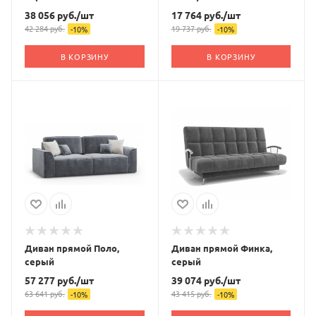
38 056
руб.
/шт
17 764
руб.
/шт
42 284
руб.
19 737
руб.
-
10
%
-
10
%
В КОРЗИНУ
В КОРЗИНУ
Диван прямой Поло,
Диван прямой Финка,
серый
серый
57 277
руб.
/шт
39 074
руб.
/шт
63 641
руб.
43 415
руб.
-
10
%
-
10
%