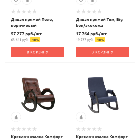
Диван прямой Поло,
Диван прямой Том, Big
коричневый
ben/экокожа
57 277
руб.
/шт
17 764
руб.
/шт
63 641
руб.
19 737
руб.
-
10
%
-
10
%
В КОРЗИНУ
В КОРЗИНУ
Кресло-качалка Комфорт
Кресло-качалка Комфорт