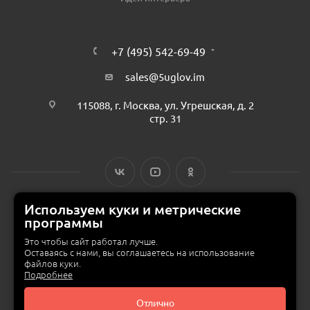
+7 (495) 542-69-49
sales@5uglov.im
115088, г. Москва, ул. Угрешская, д. 2
стр. 31
Используем куки и метрические
программы
© 2015 — 2026 «MEBZILLA» (ex. 5UGLOV.IM) —
интернет-магазин
мебели в Москве
Это чтобы сайт работал лучше.
Оставаясь с нами, вы соглашаетесь на использование
файлов куки.
Подробнее
Отлично