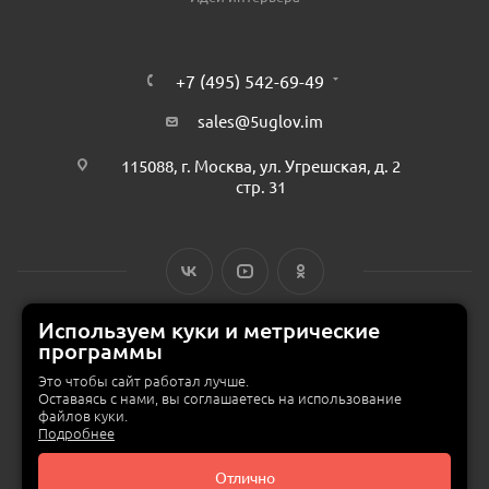
+7 (495) 542-69-49
sales@5uglov.im
115088, г. Москва, ул. Угрешская, д. 2
стр. 31
Используем куки и метрические
программы
© 2015 — 2026 «MEBZILLA» (ex. 5UGLOV.IM) —
интернет-магазин
мебели в Москве
Это чтобы сайт работал лучше.
Оставаясь с нами, вы соглашаетесь на использование
файлов куки.
Подробнее
Отлично