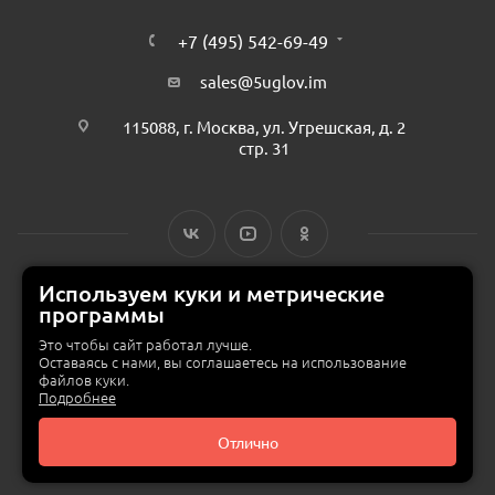
+7 (495) 542-69-49
sales@5uglov.im
115088, г. Москва, ул. Угрешская, д. 2
стр. 31
Используем куки и метрические
программы
© 2015 — 2026 «MEBZILLA» (ex. 5UGLOV.IM) —
интернет-магазин
мебели в Москве
Это чтобы сайт работал лучше.
Оставаясь с нами, вы соглашаетесь на использование
файлов куки.
Подробнее
Отлично