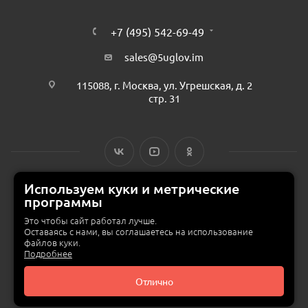
+7 (495) 542-69-49
sales@5uglov.im
115088, г. Москва, ул. Угрешская, д. 2
стр. 31
Используем куки и метрические
программы
© 2015 — 2026 «MEBZILLA» (ex. 5UGLOV.IM) —
интернет-магазин
мебели в Москве
Это чтобы сайт работал лучше.
Оставаясь с нами, вы соглашаетесь на использование
файлов куки.
Подробнее
Отлично