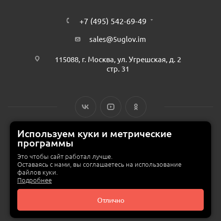
+7 (495) 542-69-49
sales@5uglov.im
115088, г. Москва, ул. Угрешская, д. 2
стр. 31
Используем куки и метрические
программы
© 2015 — 2026 «MEBZILLA» (ex. 5UGLOV.IM) —
интернет-магазин
мебели в Москве
Это чтобы сайт работал лучше.
Оставаясь с нами, вы соглашаетесь на использование
файлов куки.
Подробнее
Отлично