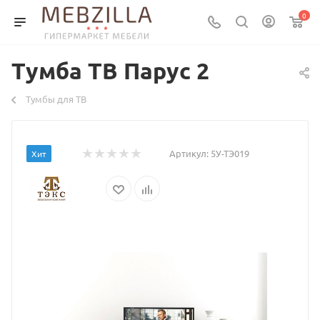
0
Тумба ТВ Парус 2
Тумбы для ТВ
Артикул:
5У-ТЭ019
Хит