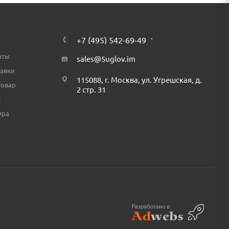
+7 (495) 542-69-49
аты
sales@5uglov.im
тавки
115088, г. Москва, ул. Угрешская, д.
товар
2 стр. 31
т
ера