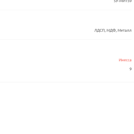
5У-МИ159
ЛДСП, МДФ, Металл
Инесса
9