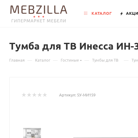
КАТАЛОГ
АКЦ
Тумба для ТВ Инесса ИН-
—
—
—
—
Главная
Каталог
Гостиные
Тумбы для ТВ
Тум
Артикул:
5У-МИ159