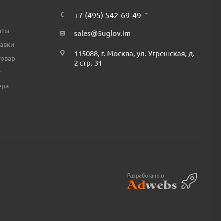
+7 (495) 542-69-49
аты
sales@5uglov.im
тавки
115088, г. Москва, ул. Угрешская, д.
товар
2 стр. 31
т
ера