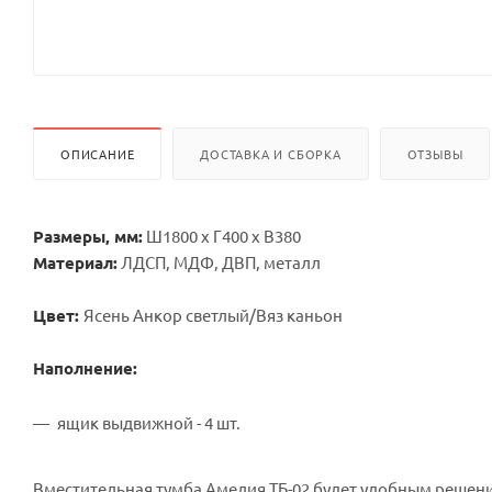
ОПИСАНИЕ
ДОСТАВКА И СБОРКА
ОТЗЫВЫ
Размеры, мм:
Ш1800 х Г400 х В380
Материал:
ЛДСП, МДФ, ДВП, металл
Цвет:
Ясень Анкор светлый/Вяз каньон
Наполнение:
ящик выдвижной - 4 шт.
Вместительная тумба Амелия ТБ-02 будет удобным решен