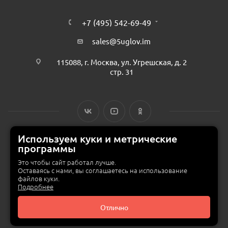
+7 (495) 542-69-49
sales@5uglov.im
115088, г. Москва, ул. Угрешская, д. 2
стр. 31
Используем куки и метрические
программы
© 2015 — 2026 «MEBZILLA» (ex. 5UGLOV.IM) —
интернет-магазин
мебели в Москве
Это чтобы сайт работал лучше.
Оставаясь с нами, вы соглашаетесь на использование
файлов куки.
Подробнее
Отлично