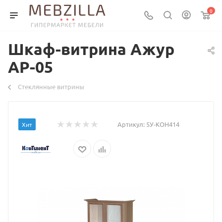
0
Шкаф-витрина Ажур
АР-05
Стеклянные витрины
Артикул:
5У-КОН414
Хит