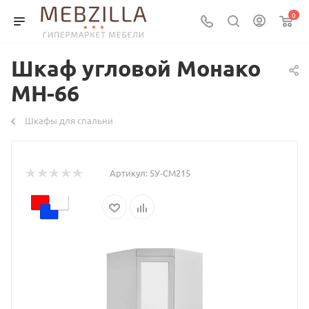
0
Шкаф угловой Монако
МН-66
Шкафы для спальни
Артикул:
5У-СМ215