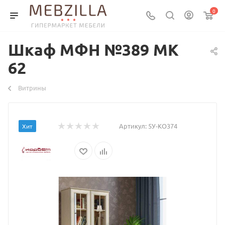
0
Шкаф МФН №389 МК
62
Витрины
Артикул:
5У-КО374
Хит