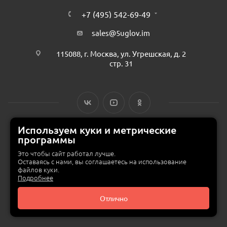
+7 (495) 542-69-49
sales@5uglov.im
115088, г. Москва, ул. Угрешская, д. 2
стр. 31
Используем куки и метрические
программы
© 2015 — 2026 «MEBZILLA» (ex. 5UGLOV.IM) —
интернет-магазин
мебели в Москве
Это чтобы сайт работал лучше.
Оставаясь с нами, вы соглашаетесь на использование
файлов куки.
Подробнее
Отлично