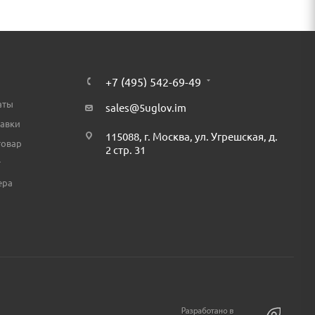
+7 (495) 542-69-49
аты
sales@5uglov.im
тавки
115088, г. Москва, ул. Угрешская, д.
товар
2 стр. 31
т
ера