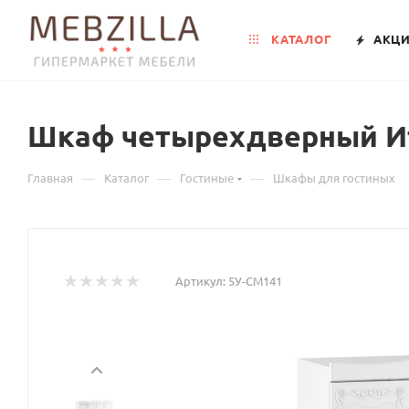
КАТАЛОГ
АКЦ
Шкаф четырехдверный Ит
—
—
—
Главная
Каталог
Гостиные
Шкафы для гостиных
Артикул:
5У-СМ141