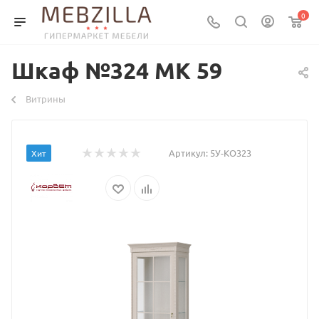
0
Шкаф №324 МК 59
Витрины
Артикул:
5У-КО323
Хит