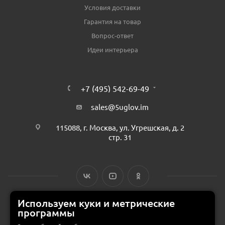
Условия доставки
Гарантия на товар
Вопрос-ответ
Идеи интерьера
+7 (495) 542-69-49
sales@5uglov.im
115088, г. Москва, ул. Угрешская, д. 2
стр. 31
Используем куки и метрические
программы
© 2015 — 2026 «MEBZILLA» (ex. 5UGLOV.IM) —
интернет-магазин
мебели в Москве