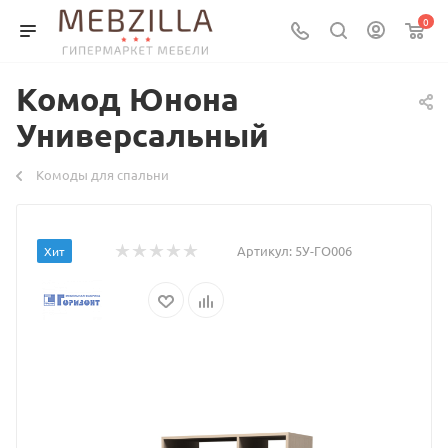
0
Комод Юнона
Универсальный
Комоды для спальни
Артикул:
5У-ГО006
Хит