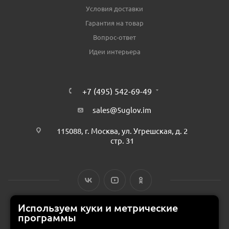
Условия доставки
Гарантия на товар
Вопрос-ответ
Идеи интерьера
+7 (495) 542-69-49
sales@5uglov.im
115088, г. Москва, ул. Угрешская, д. 2
стр. 31
Используем куки и метрические
программы
© 2015 — 2026 «MEBZILLA» (ex. 5UGLOV.IM) —
интернет-магазин