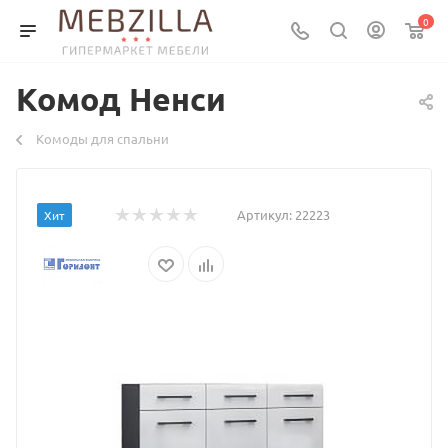
0
Комод Ненси
Комоды для спальни
Артикул:
22223
Хит