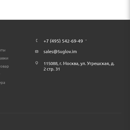
+7 (495) 542-69-49
аты
sales@5uglov.im
тавки
115088, г. Москва, ул. Угрешская, д.
товар
2 стр. 31
т
ера