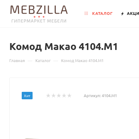
КАТАЛОГ
АКЦ
Комод Макао 4104.М1
—
—
Главная
Каталог
Комод Макао 4104.М1
Артикул:
4104.М1
Хит