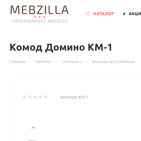
КАТАЛОГ
АКЦ
Комод Домино КМ-1
—
—
—
Главная
Каталог
Спальни
Комоды для спальни
Артикул:
КМ-1