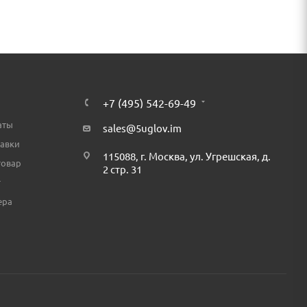
+7 (495) 542-69-49
аты
sales@5uglov.im
тавки
115088, г. Москва, ул. Угрешская, д.
товар
2 стр. 31
т
ера