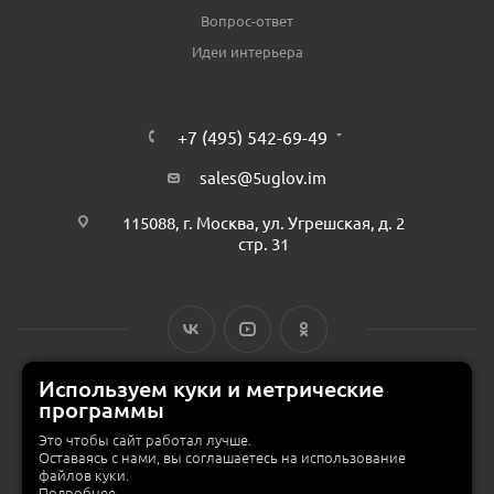
Вопрос-ответ
Идеи интерьера
+7 (495) 542-69-49
sales@5uglov.im
115088, г. Москва, ул. Угрешская, д. 2
стр. 31
Используем куки и метрические
программы
© 2015 — 2026 «MEBZILLA» (ex. 5UGLOV.IM) —
интернет-магазин
мебели в Москве
Это чтобы сайт работал лучше.
Оставаясь с нами, вы соглашаетесь на использование
файлов куки.
Подробнее