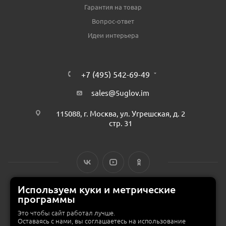
Гарантия на товар
Вопрос-ответ
Идеи интерьера
+7 (495) 542-69-49
sales@5uglov.im
115088, г. Москва, ул. Угрешская, д. 2
стр. 31
Используем куки и метрические
программы
© 2015 — 2026 «MEBZILLA» (ex. 5UGLOV.IM) —
интернет-магазин
мебели в Москве
Это чтобы сайт работал лучше.
Оставаясь с нами, вы соглашаетесь на использование