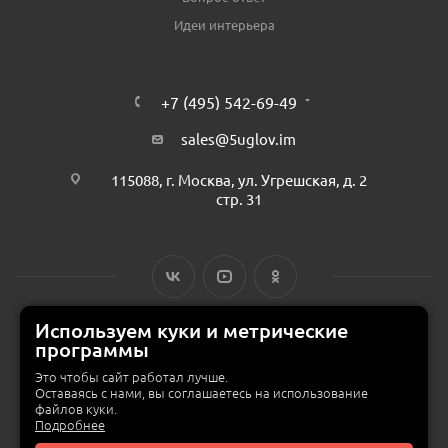
Идеи интерьера
+7 (495) 542-69-49
sales@5uglov.im
115088, г. Москва, ул. Угрешская, д. 2
стр. 31
Используем куки и метрические
программы
© 2015 — 2026 «MEBZILLA» (ex. 5UGLOV.IM) —
интернет-магазин
мебели в Москве
Это чтобы сайт работал лучше.
Оставаясь с нами, вы соглашаетесь на использование
файлов куки.
Подробнее