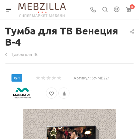
0
Тумба для ТВ Венеция
В-4
Тумбы для ТВ
Артикул:
5У-МБ221
Хит