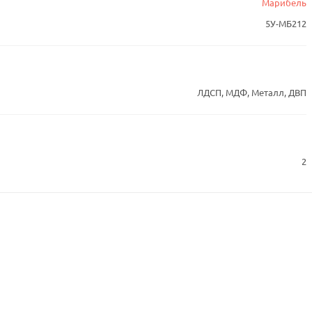
Марибель
5У-МБ212
ЛДСП, МДФ, Металл, ДВП
2