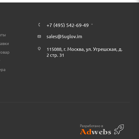
+7 (495) 542-69-49
аты
sales@5uglov.im
тавки
115088, г. Москва, ул. Угрешская, д.
товар
2 стр. 31
т
ера