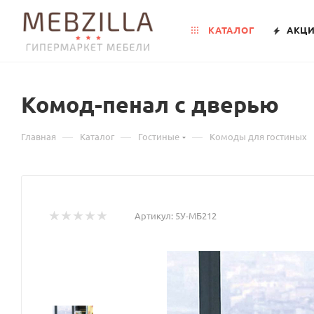
КАТАЛОГ
АКЦ
Комод-пенал с дверью
—
—
—
Главная
Каталог
Гостиные
Комоды для гостиных
Артикул:
5У-МБ212