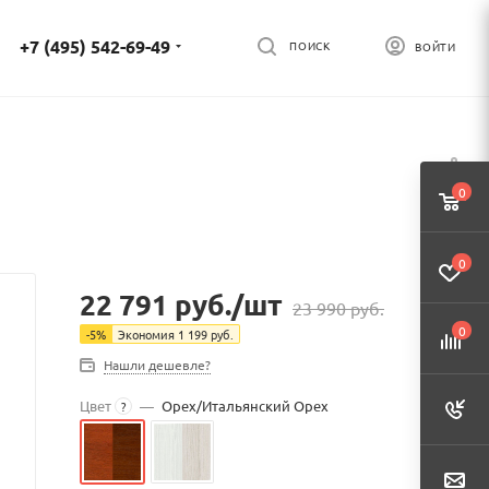
+7 (495) 542-69-49
ПОИСК
ВОЙТИ
0
0
22 791
руб.
/шт
23 990
руб.
0
-
5
%
Экономия
1 199
руб.
Нашли дешевле?
Цвет
—
Орех/Итальянский Орех
?