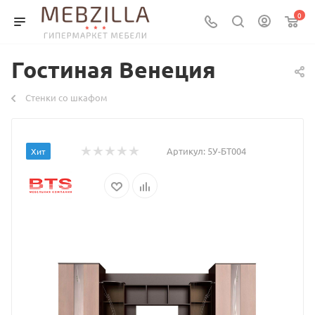
0
Гостиная Венеция
Стенки со шкафом
Артикул:
5У-БТ004
Хит